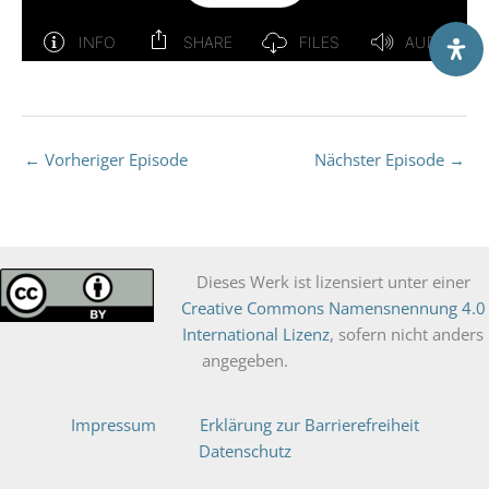
←
Vorheriger Episode
Nächster Episode
→
Die­ses Werk ist lizen­siert unter einer
Crea­ti­ve Com­mons Namens­nen­nung 4.0
Inter­na­tio­nal Lizenz
, sofern nicht anders
angegeben.
Impressum
Erklärung zur Barrierefreiheit
Datenschutz