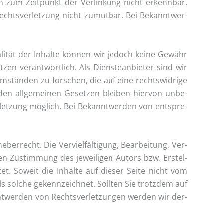
ren zum Zeit­punkt der Ver­lin­kung nicht erkenn­bar.
 Rechts­ver­let­zung nicht zumut­bar. Bei Bekannt­wer­
ua­li­tät der Inhal­te kön­nen wir jedoch kei­ne Gewähr
zen ver­ant­wort­lich. Als Diens­te­an­bie­ter sind wir
Umstän­den zu for­schen, die auf eine rechts­wid­ri­ge
 den all­ge­mei­nen Geset­zen blei­ben hier­von unbe­
­let­zung mög­lich. Bei Bekannt­wer­den von ent­spre­
ber­recht. Die Ver­viel­fäl­ti­gung, Bear­bei­tung, Ver­
hen Zustim­mung des jewei­li­gen Autors bzw. Erstel­
et. Soweit die Inhal­te auf die­ser Sei­te nicht vom
als sol­che gekenn­zeich­net. Soll­ten Sie trotz­dem auf
t­wer­den von Rechts­ver­let­zun­gen wer­den wir der­