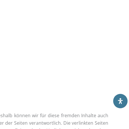
es­halb kön­nen wir für die­se frem­den Inhal­te auch
 der Sei­ten ver­ant­wort­lich. Die ver­link­ten Sei­ten