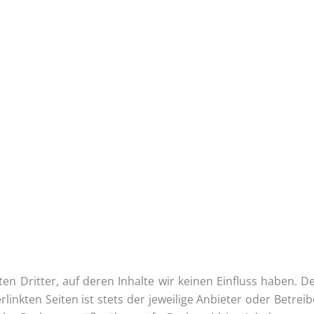
en Drit­ter, auf deren Inhal­te wir kei­nen Ein­fluss haben. D
nk­ten Sei­ten ist stets der jewei­li­ge Anbie­ter oder Betrei­ber