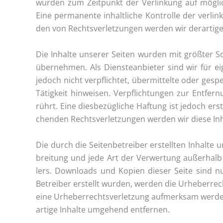
wur­den zum Zeit­punkt der Ver­lin­kung auf mög­li­c
Eine per­ma­nen­te inhalt­li­che Kon­trol­le der ver­
den von Rechts­ver­let­zun­gen wer­den wir der­ar­ti­
Die Inhal­te unse­rer Sei­ten wur­den mit größ­ter Sor
über­neh­men. Als Diens­te­an­bie­ter sind wir für eig
jedoch nicht ver­pflich­tet, über­mit­tel­te oder ges
Tätig­keit hin­wei­sen. Ver­pflich­tun­gen zur Ent­f
rührt. Eine dies­be­züg­li­che Haf­tung ist jedoch e
chen­den Rechts­ver­let­zun­gen wer­den wir die­se In
Die durch die Sei­ten­be­trei­ber erstell­ten Inhal­te 
brei­tung und jede Art der Ver­wer­tung außer­halb 
lers. Down­loads und Kopien die­ser Sei­te sind nur
Betrei­ber erstellt wur­den, wer­den die Urhe­ber­rech­
eine Urhe­ber­rechts­ver­let­zung auf­merk­sam wer­d
ar­ti­ge Inhal­te umge­hend entfernen.