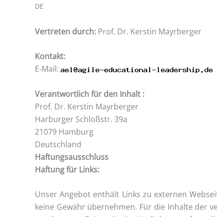
DE
Ver­tre­ten durch:
Prof. Dr. Kers­tin Mayrberger
Kon­takt:
E‑Mail:
Ver­ant­wort­lich für den Inhalt :
Prof. Dr. Kers­tin Mayr­ber­ger
Har­bur­ger Schloß­str. 39a
21079 Ham­burg
Deutsch­land
Haf­tungs­aus­schluss
Haf­tung für Links:
Unser Ange­bot ent­hält Links zu exter­nen Web­sei­t
kei­ne Gewähr über­neh­men. Für die Inhal­te der ver­li