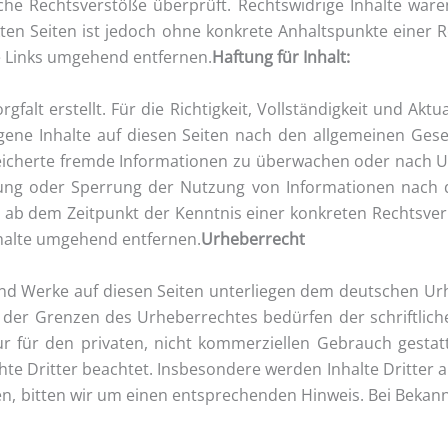
he Rechts­ver­stö­ße über­prüft. Rechts­wid­ri­ge Inhal­te wa
link­ten Sei­ten ist jedoch ohne kon­kre­te Anhalts­punk­te einer
ge Links umge­hend ent­fer­nen.
Haf­tung für Inhalt:
g­falt erstellt. Für die Rich­tig­keit, Voll­stän­dig­keit und Akt
e­ne Inhal­te auf die­sen Sei­ten nach den all­ge­mei­nen Geset­
pei­cher­te frem­de Infor­ma­tio­nen zu über­wa­chen oder nach 
er­nung oder Sper­rung der Nut­zung von Infor­ma­tio­nen nach
rst ab dem Zeit­punkt der Kennt­nis einer kon­kre­ten Rechts­ver
hal­te umge­hend ent­fer­nen.
Urhe­ber­recht
und Wer­ke auf die­sen Sei­ten unter­lie­gen dem deut­schen Urhe­
der Gren­zen des Urhe­ber­rech­tes bedür­fen der schrift­li­c
 für den pri­va­ten, nicht kom­mer­zi­el­len Gebrauch gestat­t
te Drit­ter beach­tet. Ins­be­son­de­re wer­den Inhal­te Drit­ter 
en, bit­ten wir um einen ent­spre­chen­den Hin­weis. Bei Bekann