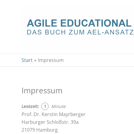
Zum
Inhalt
springen
Start
Impressum
Impressum
Lese­zeit:
1
Minu­te
Prof. Dr. Kers­tin Mayr­ber­ger
Har­bur­ger Schloß­str. 39a
21079 Ham­burg