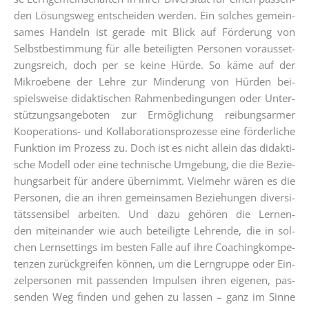
den Lösungs­weg ent­schei­den wer­den. Ein sol­ches gemein­
sa­mes Han­deln ist gera­de mit Blick auf För­de­rung von
Selbst­be­stim­mung für alle betei­lig­ten Per­so­nen vor­aus­set­
zungs­reich, doch per se kei­ne Hür­de. So käme auf der
Mikroebe­ne der Leh­re zur Min­de­rung von Hür­den bei­
spiels­wei­se didak­ti­schen Rah­men­be­din­gun­gen oder Unter­
stüt­zungs­an­ge­bo­ten zur Ermög­li­chung rei­bungs­ar­mer
Koope­ra­ti­ons- und Kol­la­bo­ra­ti­ons­pro­zes­se eine för­der­li­che
Funk­ti­on im Pro­zess zu. Doch ist es nicht allein das didak­ti­
sche Modell oder eine tech­ni­sche Umge­bung, die die Bezie­
hungs­ar­beit für ande­re über­nimmt. Viel­mehr wären es die
Per­so­nen, die an ihren gemein­sa­men Bezie­hun­gen diver­si­
täts­sen­si­bel arbei­ten. Und dazu gehö­ren die Ler­nen­
den mit­ein­an­der wie auch betei­lig­te Leh­ren­de, die in sol­
chen Lern­set­tings im bes­ten Fal­le auf ihre Coa­ching­kom­pe­
ten­zen zurück­grei­fen kön­nen, um die Lern­grup­pe oder Ein­
zel­per­so­nen mit pas­sen­den Impul­sen ihren eige­nen, pas­
sen­den Weg fin­den und gehen zu las­sen – ganz im Sin­ne