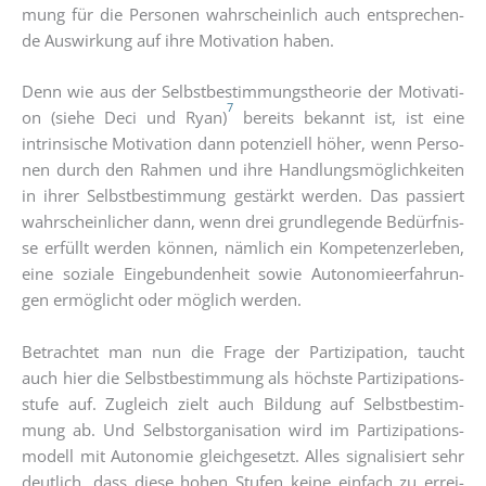
mung für die Per­so­nen wahr­schein­lich auch ent­spre­chen­
de Aus­wir­kung auf ihre Moti­va­ti­on haben.
Denn wie aus der Selbst­be­stim­mungs­theo­rie der Moti­va­ti­
7
on (sie­he Deci und Ryan)
bereits bekannt ist, ist eine
intrin­si­sche Moti­va­ti­on dann poten­zi­ell höher, wenn Per­so­
nen durch den Rah­men und ihre Hand­lungs­mög­lich­kei­ten
in ihrer Selbst­be­stim­mung gestärkt wer­den. Das pas­siert
wahr­schein­li­cher dann, wenn drei grund­le­gen­de Bedürf­nis­
se erfüllt wer­den kön­nen, näm­lich ein Kom­pe­tenz­er­le­ben,
eine sozia­le Ein­ge­bun­den­heit sowie Auto­no­mie­er­fah­run­
gen ermög­licht oder mög­lich werden.
Betrach­tet man nun die Fra­ge der Par­ti­zi­pa­ti­on, taucht
auch hier die Selbst­be­stim­mung als höchs­te Par­ti­zi­pa­ti­ons­
stu­fe auf. Zugleich zielt auch Bil­dung auf Selbst­be­stim­
mung ab. Und Selbst­or­ga­ni­sa­ti­on wird im Par­ti­zi­pa­ti­ons­
mo­dell mit Auto­no­mie gleich­ge­setzt. Alles signa­li­siert sehr
deut­lich, dass die­se hohen Stu­fen kei­ne ein­fach zu errei­