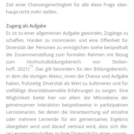
Ziel einer Chan­cen­ge­rech­tig­keit für alle die­se Fra­ge über­
haupt nicht mehr stellen.
Zugang als Auf­ga­be
Es ist zu einer all­ge­mei­nen Auf­ga­be gewor­den, Zugän­ge zu
schaf­fen, Hür­den zu mini­mie­ren und eine Offen­heit für
Diver­si­tät der Per­so­nen zu ermög­li­chen (sie­he bei­spiel­haft
die Zusam­men­stel­lung zum for­ma­len Rah­men mit Bezug
zum Hoch­schul­bil­dungs­be­reich von Stol­ten­
11
hoff, 2021)
. Das gilt beson­ders für den Bil­dungs­be­reich,
in dem die dor­ti­gen Akteur_innen die Chan­ce und Auf­ga­be
haben, früh­zei­tig Diver­si­tät als Wert zu kul­ti­vie­ren und für
viel­fäl­ti­ge diver­si­täts­sen­si­ble Erfah­run­gen zu sor­gen. Eine
Mög­lich­keit bie­tet hier vor allem die Mikroebe­ne der
gemein­sa­men Inter­ak­ti­on bei­spiels­wei­se in par­ti­zi­pa­ti­ven
Lern­sze­na­ri­en, bei denen die Ver­ant­wor­tung auf ein­zel­ne
oder meh­re­re Ler­nen­de für ein gemein­sa­mes Ergeb­nis
über­ge­ben wird und dar­auf ver­traut wird, dass sich die­
se Lern­ge­mein­schaf­ten in ihrer Diver­si­tät für einen pas­sen­