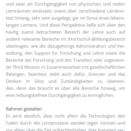
und zwar als Durch­gän­gig­keit von phy­si­schen und rea­len
Lern­räu­men einer­seits sowie über ver­schie­de­ne Lern­kon­
text hin­weg, sehr weit aus­ge­legt, gar im Sin­ne eines lebens­
lan­gen Ler­nens. Und die­se Per­spek­ti­ve lie­ße sich über den
häu­fig zuerst betrach­te­ten Bereich der Leh­re auch auf
ande­re rele­van­te Berei­che im (Hochschul-)Bildungsbereich
über­tra­gen, wie die dazu­ge­hö­ri­ge Admi­nis­tra­ti­on und Ver­
wal­tung, den Sup­port für For­schung und Leh­re sowie die
Berei­che der For­schung und des Trans­fers oder soge­nann­
ter Third Mis­si­on in Zusam­men­ar­beit mit gesell­schaft­li­chen
Belan­gen. Seam­less steht auch dafür, Gren­zen und das
Den­ken in Silos und Zustän­dig­kei­ten zu über­win­
den, denn das braucht es über alle Berei­che hin­weg, um
eine rei­bungs­be­freie Durch­gän­gig­keit zu ermöglichen.
Rah­men gestal­ten
Es wird deut­lich, dass nicht allein die Tech­no­lo­gien den
Faden durch die Lern­pro­zes­se wer­den legen kön­nen und
vor allem über die Zeit auf­recht­erhal­ten. Hier kom­men ver­