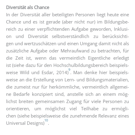
Diver­si­tät als Chan­ce
In der Diver­si­tät aller betei­lig­ten Per­so­nen liegt heu­te eine
Chan­ce und es ist gera­de (aber nicht nur) im Bil­dungs­be­
reich zu einer ver­pflich­ten­den Auf­ga­be gewor­den, Inklu­si­
on und Diver­si­tät selbst­ver­ständ­lich zu berück­sich­ti­
gen und wert­zu­schät­zen und einen Umgang damit nicht als
zusätz­li­che Auf­ga­be oder Mehr­auf­wand zu betrach­ten, für
die Zeit ist, wenn das ver­meint­lich Eigent­li­che erle­digt
ist (sie­he dazu für den Hoch­schul­bil­dungs­be­reich bei­spiels­
9
wei­se Wild und Esdar, 2014)
. Man den­ke hier bei­spiels­
wei­se an die Erstel­lung von Lern- und Bil­dungs­ma­te­ria­li­en,
die zumeist nur für her­kömm­li­che, ver­meint­lich all­ge­mei­
ne Bedar­fe kon­zi­piert sind, anstel­le sich an einem mög­
lichst brei­ten gemein­sa­men Zugang für vie­le Per­so­nen zu
ori­en­tie­ren, um mög­lichst viel Teil­ha­be zu ermög­li­
chen (sie­he bei­spiels­wei­se die zuneh­men­de Rele­vanz eines
10
Uni­ver­sal Designs)
.