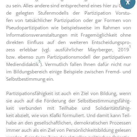
zu sein. Alles ande­re sind ent­spre­chend eines hier zu Grun­
de geleg­ten Stu­fen­mo­dells der Par­ti­zi­pa­ti­on Vor­stu­
fen von tat­säch­li­cher Par­ti­zi­pa­ti­on oder gar For­men von
Pseu­do­par­ti­zi­pa­ti­on wie bei­spiels­wei­se im Rah­men von
Infor­ma­ti­ons­ver­an­stal­tun­gen mit Fra­ge­mög­lich­keit ohne
direk­ten Ein­fluss auf den wei­te­ren Ent­schei­dungs­pro­
1
zess erleb­bar (vgl. aus­führ­li­cher Mayr­ber­ger, 2019
bzw. eben­so zum Par­ti­zi­pa­ti­ons­mo­dell der par­ti­zi­pa­ti­ven
5
Medi­en­di­dak­tik
). Ver­mut­lich fal­len Ihnen dafür nicht nur
im Bil­dungs­be­reich eini­ge Bei­spie­le zwi­schen Fremd- und
Selbst­be­stim­mung ein.
Par­ti­zi­pa­ti­ons­fä­hig­keit ist auch ein Ziel von Bil­dung, wenn
sie auch auf die För­de­rung der Selbst­be­stim­mungs­fä­hig­
keit ver­bun­den mit Teil­ha­be und Soli­da­ri­täts­fä­hig­
keit abzielt, wie von Klaf­ki for­mu­liert. Und damit kann Teil­
ha­be an den gesell­schaft­li­chen, demo­kra­ti­schen Pro­zes­sen
immer auch als ein Ziel von Per­sön­lich­keits­bil­dung gele­sen