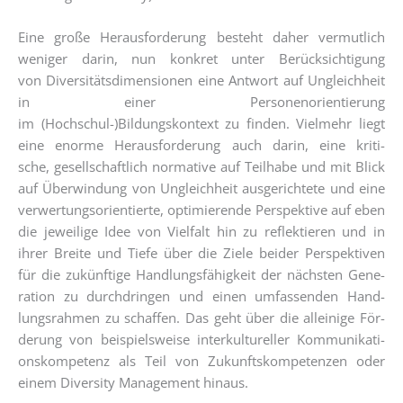
Eine gro­ße Her­aus­for­de­rung besteht daher ver­mut­lich
weni­ger dar­in, nun kon­kret unter Berück­sich­ti­gung
von Diver­si­täts­di­men­sio­nen eine Ant­wort auf Ungleich­heit
in einer Per­so­nen­ori­en­tie­rung
im (Hochschul-)Bildungskontext zu fin­den. Viel­mehr liegt
eine enor­me Her­aus­for­de­rung auch dar­in, eine kri­ti­
sche, gesell­schaft­lich nor­ma­ti­ve auf Teil­ha­be und mit Blick
auf Über­win­dung von Ungleich­heit aus­ge­rich­te­te und eine
ver­wer­tungs­ori­en­tier­te, opti­mie­ren­de Per­spek­ti­ve auf eben
die jewei­li­ge Idee von Viel­falt hin zu reflek­tie­ren und in
ihrer Brei­te und Tie­fe über die Zie­le bei­der Per­spek­ti­ven
für die zukünf­ti­ge Hand­lungs­fä­hig­keit der nächs­ten Gene­
ra­ti­on zu durch­drin­gen und einen umfas­sen­den Hand­
lungs­rah­men zu schaf­fen. Das geht über die allei­ni­ge För­
de­rung von bei­spiels­wei­se inter­kul­tu­rel­ler Kom­mu­ni­ka­ti­
ons­kom­pe­tenz als Teil von Zukunfts­kom­pe­ten­zen oder
einem Diver­si­ty Manage­ment hinaus.