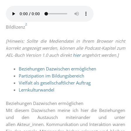
2
Bild­li­zenz
[Hin­weis: Soll­te die Medi­en­da­tei in Ihrem Brow­ser nicht
kor­rekt ange­zeigt wer­den, kön­nen alle Pod­cast-Kapi­tel zum
AEL-Buch Ver­si­on 1.0 auch direkt
hier
ange­hört werden.]
Bezie­hun­gen Dazwi­schen ermöglichen
Par­ti­zi­pa­ti­on im Bildungsbereich
Viel­falt als gesell­schaft­li­cher Auftrag
Lern­kul­tur­wan­del
Beziehungen Dazwischen ermöglichen
Mit die­sem Dazwi­schen mei­ne ich hier die Bezie­hun­gen
und den Aus­tausch mit­ein­an­der und unter
allen Akteur_innen. Kom­mu­ni­ka­ti­on und Inter­ak­ti­on waren