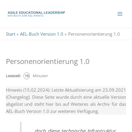
Zum
Inhalt
springen
Start
AEL-Buch Version 1.0
Personenorientierung 1.0
Personenorientierung 1.0
Lese­zeit:
16
Minu­ten
Hin­weis (15.02.2024): Letz­te Aktua­li­sie­rung am 23.09.2021
(Chan­ge­log). Die­se Sei­te wur­de durch eine aktu­el­le Ver­si­on
abge­löst und steht hier bis auf Wei­te­res als Archiv für das
AEL-Buch Ver­si­on 1.0 zur wei­te­ren Verfügung.
„… doch die­se tech­ni­sche Infra­struk­tur