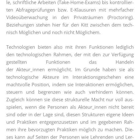
le, schrift­li­che Arbei­ten (Take-Home-Exams) bis kon­trol­lier­
ten Abfra­ge­prü­fun­gen bzw. E‑Klausuren mit mehr­fa­cher
Video­über­wa­chung in den Pri­vat­räu­men (Proc­to­ring).
Bezie­hun­gen ste­hen hier für den Kitt zwi­schen dem tech­
nisch Mög­li­chen und noch nicht Möglichem.
Tech­no­lo­gien bie­ten also mit ihren Funk­tio­nen ledig­lich
den tech­no­lo­gi­schen Rah­men, der mit den zur Ver­fü­gung
gestell­ten Funk­tio­nen das Han­deln
der Akteur_innen ermög­licht. Im Grun­de haben sie als
tech­no­lo­gi­sche Akteu­re im Inter­ak­ti­ons­ge­sche­hen eine
macht­vol­le Posi­ti­on, indem sie Inter­ak­tio­nen ermög­li­chen,
steu­ern und begren­zen wie auch ver­hin­dern kön­nen.
Zugleich kön­nen sie die­se struk­tu­rel­le Macht nur voll aus­
spie­len, wenn die Per­so­nen als Akteur_innen nicht bereit
sind oder in der Lage sind, die­sen Struk­tu­ren eige­ne Ideen
und Prak­ti­ken ent­ge­gen­zu­set­zen und im gege­be­nen Rah­
men ihre bevor­zug­ten Prak­ti­ken mög­lich zu machen. Die­
ses kann auf Sei­ten der Per­so­nen wie Leh­ren­den und Ler­