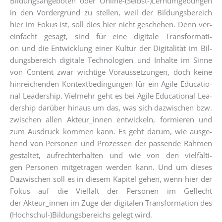
Bil­dungs­an­ge­bo­ten oder Online-(Selbst-)Lernumgebungen
in den Vor­der­grund zu stel­len, weil der Bil­dungs­be­reich
hier im Fokus ist, soll dies hier nicht gesche­hen. Denn ver­
ein­facht gesagt, sind für eine digi­ta­le Trans­for­ma­ti­
on und die Ent­wick­lung einer Kul­tur der Digi­ta­li­tät im Bil­
dungs­be­reich digi­ta­le Tech­no­lo­gien und Inhal­te im Sin­ne
von Con­tent zwar wich­ti­ge Vor­aus­set­zun­gen, doch kei­ne
hin­rei­chen­den Kon­text­be­din­gun­gen für ein Agi­le Edu­ca­tio­
nal Lea­der­ship. Viel­mehr geht es bei Agi­le Edu­ca­tio­nal Lea­
der­ship dar­über hin­aus um das, was sich dazwi­schen bzw.
zwi­schen allen Akteur_innen ent­wi­ckeln, for­mie­ren und
zum Aus­druck kom­men kann. Es geht dar­um, wie aus­ge­
hend von Per­so­nen und Pro­zes­sen der pas­sen­de Rah­men
gestal­tet, auf­recht­erhal­ten und wie von den viel­fäl­ti­
gen Per­so­nen mit­ge­tra­gen wer­den kann. Und um die­ses
Dazwi­schen soll es in die­sem Kapi­tel gehen, wenn hier der
Fokus auf die Viel­falt der Per­so­nen im Geflecht
der Akteur_innen im Zuge der digi­ta­len Trans­for­ma­ti­on des
(Hochschul-)Bildungsbereichs gelegt wird.