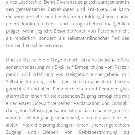
eines Lea­der­ship. Denn Diver­si­tät zeigt sich zumeist erst in
den gemein­sa­men Bezie­hun­gen und Prak­ti­ken. Sie kann
die jewei­li­ge Lehr- und Lern­kul­tur im Bil­dungs­be­reich oder
einem kon­kre­ten Lehr- und Lern­ge­sche­hen maß­geb­lich
prä­gen, wenn jeg­li­che Beson­der­hei­ten von Per­so­nen nicht
als hin­der­lich, son­dern als selbst­ver­ständ­li­cher Teil des
Gan­zen betrach­tet werden.
Und so lässt sich die Fra­ge danach, ob eine pau­scha­le Per­
so­nen­ori­en­tie­rung mit Blick auf Ermög­li­chung von Par­ti­zi­
pa­ti­on und Erfah­rung von Dele­ga­ti­on ein­her­ge­hend mit
Selbst­be­stim­mung oder gar Selbst­or­ga­ni­sa­ti­on bereits
gerecht sei und allen Per­sön­lich­kei­ten und Per­so­nen glei­
cher­ma­ßen einen für sie pas­sen­den Zugang ermög­li­che mit
einer ers­ten Ant­wort ver­se­hen: Par­ti­zi­pa­ti­on und Ermög­li­
chung von Selbst­or­ga­ni­sa­ti­on ist nur dann chan­cen­ge­recht,
wenn es als Auf­ga­be gese­hen wird, allen in diver­si­täts­sen­
si­blen Inter­ak­ti­ons­um­ge­bun­gen einen chan­cen­ge­rech­ten
Zugang und Erle­ben von Selbst­be­stim­mung zu