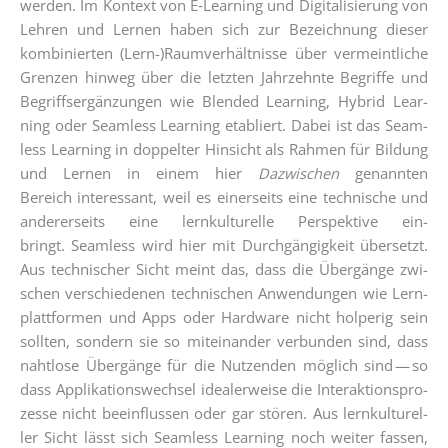
wer­den. Im Kon­text von E‑Learning und Digi­ta­li­sie­rung von
Leh­ren und Ler­nen haben sich zur Bezeich­nung die­ser
kom­bi­nier­ten (Lern-)Raumverhältnisse über ver­meint­li­che
Gren­zen hin­weg über die letz­ten Jahr­zehn­te Begrif­fe und
Begriffs­er­gän­zun­gen wie Blen­ded Lear­ning, Hybrid Lear­
ning oder Seam­less Lear­ning eta­bliert. Dabei ist das Seam­
less Lear­ning in dop­pel­ter Hin­sicht als Rah­men für Bil­dung
und Ler­nen in einem hier
Dazwi­schen
genann­ten
Bereich inter­es­sant, weil es einer­seits eine tech­ni­sche und
ande­rer­seits eine lern­kul­tu­rel­le Per­spek­ti­ve ein­
bringt. Seam­less wird hier mit Durch­gän­gig­keit über­setzt.
Aus tech­ni­scher Sicht meint das, dass die Über­gän­ge zwi­
schen ver­schie­de­nen tech­ni­schen Anwen­dun­gen wie Lern­
platt­for­men und Apps oder Hard­ware nicht hol­pe­rig sein
soll­ten, son­dern sie so mit­ein­an­der ver­bun­den sind, dass
naht­lo­se Über­gän­ge für die Nut­zen­den mög­lich sind — so
dass Appli­ka­ti­ons­wech­sel idea­ler­wei­se die Inter­ak­ti­ons­pro­
zes­se nicht beein­flus­sen oder gar stö­ren. Aus lern­kul­tu­rel­
ler Sicht lässt sich Seam­less Lear­ning noch wei­ter fas­sen,