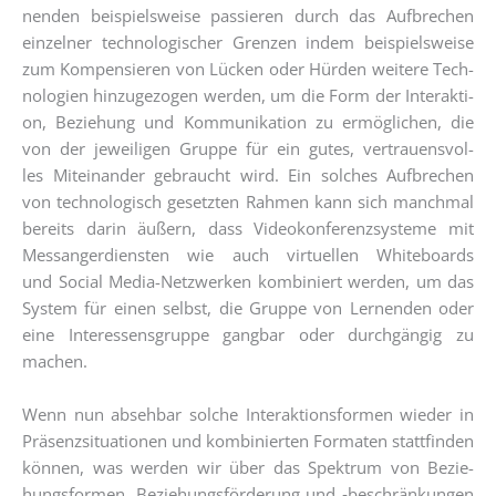
nen­den bei­spiels­wei­se pas­sie­ren durch das Auf­bre­chen
ein­zel­ner tech­no­lo­gi­scher Gren­zen indem bei­spiels­wei­se
zum Kom­pen­sie­ren von Lücken oder Hür­den wei­te­re Tech­
no­lo­gien hin­zu­ge­zo­gen wer­den, um die Form der Inter­ak­ti­
on, Bezie­hung und Kom­mu­ni­ka­ti­on zu ermög­li­chen, die
von der jewei­li­gen Grup­pe für ein gutes, ver­trau­ens­vol­
les Mit­ein­an­der gebraucht wird. Ein sol­ches Auf­bre­chen
von tech­no­lo­gisch gesetz­ten Rah­men kann sich manch­mal
bereits dar­in äußern, dass Video­kon­fe­renz­sys­te­me mit
Mess­an­ger­diens­ten wie auch vir­tu­el­len White­boards
und Social Media-Netz­wer­ken kom­bi­niert wer­den, um das
Sys­tem für einen selbst, die Grup­pe von Ler­nen­den oder
eine Inter­es­sens­grup­pe gang­bar oder durch­gän­gig zu
machen.
Wenn nun abseh­bar sol­che Inter­ak­ti­ons­for­men wie­der in
Prä­senz­si­tua­tio­nen und kom­bi­nier­ten For­ma­ten statt­fin­den
kön­nen, was wer­den wir über das Spek­trum von Bezie­
hungs­for­men, Bezie­hungs­för­de­rung und ‑beschrän­kun­gen