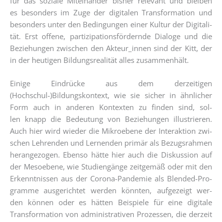
für das sozia­le Mit­ein­an­der bis­her rele­vant und blei­ben
es beson­ders im Zuge der digi­ta­len Trans­for­ma­ti­on und
beson­ders unter den Bedin­gun­gen einer Kul­tur der Digi­ta­li­
tät. Erst offe­ne, par­ti­zi­pa­ti­ons­för­dern­de Dia­lo­ge und die
Bezie­hun­gen zwi­schen den Akteur_innen sind der Kitt, der
in der heu­ti­gen Bil­dungs­rea­li­tät alles zusammenhält.
Eini­ge Ein­drü­cke aus dem der­zei­ti­gen
(Hochschul-)Bildungskontext, wie sie sicher in ähn­li­cher
Form auch in ande­ren Kon­tex­ten zu fin­den sind, sol­
len knapp die Bedeu­tung von Bezie­hun­gen illus­trie­ren.
Auch hier wird wie­der die Mikroebe­ne der Inter­ak­ti­on zwi­
schen Leh­ren­den und Ler­nen­den pri­mär als Bezugs­rah­men
her­an­ge­zo­gen. Eben­so hät­te hier auch die Dis­kus­si­on auf
der Meso­ebe­ne, wie Stu­di­en­gän­ge zeit­ge­mäß oder mit den
Erkennt­nis­sen aus der Coro­na-Pan­de­mie als Blen­ded-Pro­
gram­me aus­ge­rich­tet wer­den könn­ten, auf­ge­zeigt wer­
den kön­nen oder es hät­ten Bei­spie­le für eine digi­ta­le
Trans­for­ma­ti­on von admi­nis­tra­ti­ven Pro­zes­sen, die der­zeit