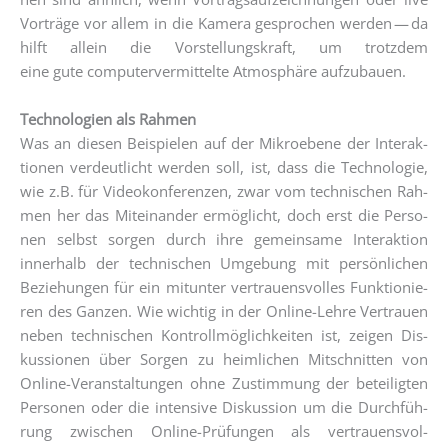
Vor­trä­ge vor allem in die Kame­ra gespro­chen wer­den — da
hilft allein die Vor­stel­lungs­kraft, um trotz­dem
eine gute com­pu­ter­ver­mit­tel­te Atmo­sphä­re aufzubauen.
Tech­no­lo­gien als Rah­men
Was an die­sen Bei­spie­len auf der Mikroebe­ne der Inter­ak­
tio­nen ver­deut­licht wer­den soll, ist, dass die Tech­no­lo­gie,
wie z.B. für Video­kon­fe­ren­zen, zwar vom tech­ni­schen Rah­
men her das Mit­ein­an­der ermög­licht, doch erst die Per­so­
nen selbst sor­gen durch ihre gemein­sa­me Inter­ak­ti­on
inner­halb der tech­ni­schen Umge­bung mit per­sön­li­chen
Bezie­hun­gen für ein mit­un­ter ver­trau­ens­vol­les Funk­tio­nie­
ren des Gan­zen. Wie wich­tig in der Online-Leh­re Ver­trau­en
neben tech­ni­schen Kon­troll­mög­lich­kei­ten ist, zei­gen Dis­
kus­sio­nen über Sor­gen zu heim­li­chen Mit­schnit­ten von
Online-Ver­an­stal­tun­gen ohne Zustim­mung der betei­lig­ten
Per­so­nen oder die inten­si­ve Dis­kus­si­on um die Durch­füh­
rung zwi­schen Online-Prü­fun­gen als ver­trau­ens­vol­