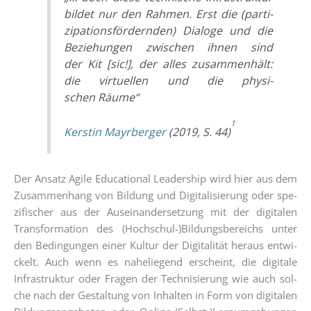
bil­det nur den Rah­men. Erst die (par­ti­
zi­pa­ti­ons­för­dern­den) Dia­lo­ge und die
Bezie­hun­gen zwi­schen ihnen sind
der Kit [sic!], der alles zusam­men­hält:
die vir­tu­el­len und die phy­si­
schen Räume“
1
Kers­tin Mayr­ber­ger
(2019, S. 44)
Der Ansatz Agi­le Edu­ca­tio­nal Lea­der­ship wird hier aus dem
Zusam­men­hang von Bil­dung und Digi­ta­li­sie­rung oder spe­
zi­fi­scher aus der Aus­ein­an­der­set­zung mit der digi­ta­len
Trans­for­ma­ti­on des (Hochschul-)Bildungsbereichs unter
den Bedin­gun­gen einer Kul­tur der Digi­ta­li­tät her­aus ent­wi­
ckelt. Auch wenn es nahe­lie­gend erscheint, die digi­ta­le
Infra­struk­tur oder Fra­gen der Tech­ni­sie­rung wie auch sol­
che nach der Gestal­tung von Inhal­ten in Form von digi­ta­len