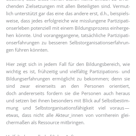
chen­den Ziel­set­zun­gen mit allen Betei­lig­ten sind. Ver­mut­
lich unter­stützt gar das eine das ande­re erst, d.h., bei­spiels­
wei­se, dass jedes erfolg­rei­che wie miss­lun­ge­ne Par­ti­zi­pa­ti­
ons­er­le­ben poten­zi­ell mit einem Bil­dungs­pro­zess ein­her­ge­
hen könn­te. Und vor­an­ge­gan­ge­ne, tat­säch­li­che Par­ti­zi­pa­ti­
ons­er­fah­run­gen zu bes­se­ren Selbst­or­ga­ni­sa­ti­ons­er­fah­run­
gen füh­ren könnten.
Hier zeigt sich in jedem Fall für den Bil­dungs­be­reich, wie
wich­tig es ist, früh­zei­tig und viel­fäl­tig Par­ti­zi­pa­ti­ons- und
Bil­dungs­er­fah­run­gen ermög­licht zu bekom­men; denn sie
sind zwar einer­seits an den Per­so­nen ori­en­tiert,
doch ande­rer­seits for­dern sie die Per­so­nen auch her­aus
und set­zen bei ihnen beson­ders mit Blick auf Selbst­be­stim­
mung und Selbst­or­ga­ni­sa­ti­ons­fä­hig­keit viel vor­aus —
etwas, dass nicht alle Akteur_innen von vorn­her­ein glei­
cher­ma­ßen als Res­sour­ce mitbringen.