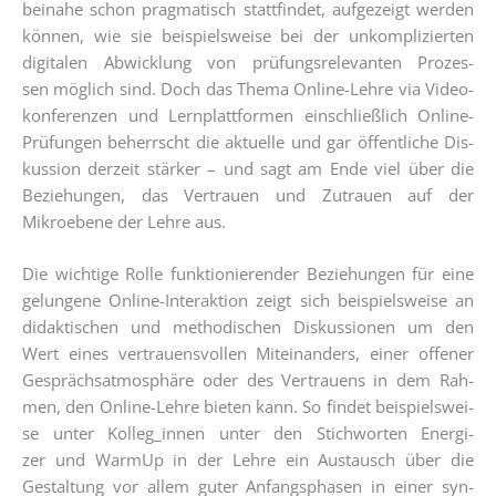
bei­na­he schon prag­ma­tisch statt­fin­det, auf­ge­zeigt wer­den
kön­nen, wie sie bei­spiels­wei­se bei der unkom­pli­zier­ten
digi­ta­len Abwick­lung von prü­fungs­re­le­van­ten Pro­zes­
sen mög­lich sind. Doch das The­ma Online-Leh­re via Video­
kon­fe­ren­zen und Lern­platt­for­men ein­schließ­lich Online-
Prü­fun­gen beherrscht die aktu­el­le und gar öffent­li­che Dis­
kus­si­on der­zeit stär­ker – und sagt am Ende viel über die
Bezie­hun­gen, das Ver­trau­en und Zutrau­en auf der
Mikroebe­ne der Leh­re aus.
Die wich­ti­ge Rol­le funk­tio­nie­ren­der Bezie­hun­gen für eine
gelun­ge­ne Online-Inter­ak­ti­on zeigt sich bei­spiels­wei­se an
didak­ti­schen und metho­di­schen Dis­kus­sio­nen um den
Wert eines ver­trau­ens­vol­len Mit­ein­an­ders, einer offe­ner
Gesprächs­at­mo­sphä­re oder des Ver­trau­ens in dem Rah­
men, den Online-Leh­re bie­ten kann. So fin­det bei­spiels­wei­
se unter Kolleg_innen unter den Stich­wor­ten Ener­gi­
zer und War­mUp in der Leh­re ein Aus­tausch über die
Gestal­tung vor allem guter Anfangs­pha­sen in einer syn­