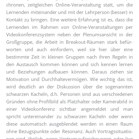
chro­nen, zeit­glei­chen Online-Ver­an­stal­tung statt, um die
Ler­nen­den mit­ein­an­der und mit der Lehr­per­son (bes­ser) in
Kon­takt zu brin­gen. Eine wei­te­re Erfah­rung ist es, dass die
Ler­nen­den im Rah­men von Online-Ver­an­stal­tun­gen per
Video­kon­fe­renz­sys­tem neben der Ple­nums­an­sicht in der
Groß­grup­pe, die Arbeit in Brea­kout-Räu­men stark befür­
wor­ten und auch ein­for­dern, weil sie hier über eine
bestimm­te Zeit in klei­nen Grup­pen nach ihren Regeln in
den Aus­tausch kom­men kön­nen und sich ken­nen ler­nen
und Bezie­hun­gen auf­bau­en kön­nen. Dar­aus zie­hen sie
Moti­va­ti­on und Durch­hal­te­ver­mö­gen. Wie wich­tig das ist,
wird deut­lich an der Dis­kus­si­on über die soge­nann­ten
schwar­zen Kacheln, d.h. Per­so­nen sind aus ver­schie­de­nen
Grün­den ohne Pro­fil­bild als Platz­hal­ter oder Kame­ra­bild in
einer Video­kon­fe­renz sicht­bar ange­mel­det und man
spricht unter­ein­an­der zu schwar­zen Kacheln oder wenn
die­se auto­ma­tisch aus­ge­blen­det wer­den in einen Raum
ohne Bezugs­punk­te oder Reso­nanz. Auch Vor­trags­si­tua­tio­
nen sind ähn­lich, wenn Vor­trags­auf­zeich­nun­gen oder live