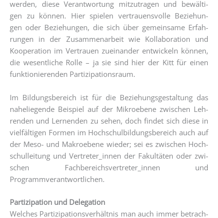
wer­den, die­se Ver­ant­wor­tung mit­zu­tra­gen und bewäl­ti­
gen zu kön­nen. Hier spie­len ver­trau­ens­vol­le Bezie­hun­
gen oder Bezie­hun­gen, die sich über gemein­sa­me Erfah­
run­gen in der Zusam­men­ar­beit wie Kol­la­bo­ra­ti­on und
Koope­ra­ti­on im Ver­trau­en zuein­an­der ent­wi­ckeln kön­nen,
die wesent­li­che Rol­le – ja sie sind hier der Kitt für einen
funk­tio­nie­ren­den Partizipationsraum.
Im Bil­dungs­be­reich ist für die Bezie­hungs­ge­stal­tung das
nahe­lie­gen­de Bei­spiel auf der Mikroebe­ne zwi­schen Leh­
ren­den und Ler­nen­den zu sehen, doch fin­det sich die­se in
viel­fäl­ti­gen For­men im Hoch­schul­bil­dungs­be­reich auch auf
der Meso- und Makro­ebe­ne wie­der; sei es zwi­schen Hoch­
schul­lei­tung und Vertreter_innen der Fakul­tä­ten oder zwi­
schen Fachbereichsvertreter_innen und
Programmverantwortlichen.
Par­ti­zi­pa­ti­on und Dele­ga­ti­on
Wel­ches Par­ti­zi­pa­ti­ons­ver­hält­nis man auch immer betrach­