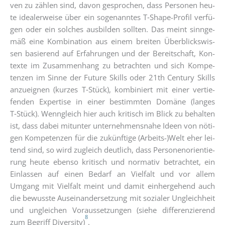
ven zu zäh­len sind, davon gespro­chen, dass Per­so­nen heu­
te idea­ler­wei­se über ein soge­nann­tes T‑S­ha­pe-Pro­fil ver­fü­
gen oder ein sol­ches aus­bil­den soll­ten. Das meint sinn­ge­
mäß eine Kom­bi­na­ti­on aus einem brei­ten Über­blicks­wis­
sen basie­rend auf Erfah­run­gen und der Bereit­schaft, Kon­
tex­te im Zusam­men­hang zu betrach­ten und sich Kom­pe­
ten­zen im Sin­ne der Future Skills oder 21th Cen­tu­ry Skills
anzu­eig­nen (kur­zes T‑Stück), kom­bi­niert mit einer ver­tie­
fen­den Exper­ti­se in einer bestimm­ten Domä­ne (lan­ges
T‑Stück). Wenn­gleich hier auch kri­tisch im Blick zu behal­ten
ist, dass dabei mit­un­ter unter­neh­mens­na­he Ideen von nöti­
gen Kom­pe­ten­zen für die zukünf­ti­ge (Arbeits-)Welt eher lei­
tend sind, so wird zugleich deut­lich, dass Per­so­nen­ori­en­tie­
rung heu­te eben­so kri­tisch und nor­ma­tiv betrach­tet, ein
Ein­las­sen auf einen Bedarf an Viel­falt und vor allem
Umgang mit Viel­falt meint und damit ein­her­ge­hend auch
die bewuss­te Aus­ein­an­der­set­zung mit sozia­ler Ungleich­heit
und unglei­chen Vor­aus­set­zun­gen (sie­he dif­fe­ren­zie­rend
8
zum Begriff Diver­si­ty)
.