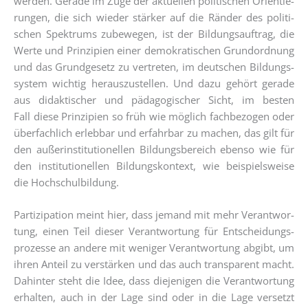
wer­den. Gera­de im Zuge der aktu­el­len poli­ti­schen Ori­en­tie­
run­gen, die sich wie­der stär­ker auf die Rän­der des poli­ti­
schen Spek­trums zube­we­gen, ist der Bil­dungs­auf­trag, die
Wer­te und Prin­zi­pi­en einer demo­kra­ti­schen Grund­ord­nung
und das Grund­ge­setz zu ver­tre­ten, im deut­schen Bil­dungs­
sys­tem wich­tig her­aus­zu­stel­len. Und dazu gehört gera­de
aus didak­ti­scher und päd­ago­gi­scher Sicht, im bes­ten
Fall die­se Prin­zi­pi­en so früh wie mög­lich fach­be­zo­gen oder
über­fach­lich erleb­bar und erfahr­bar zu machen, das gilt für
den außer­in­sti­tu­tio­nel­len Bil­dungs­be­reich eben­so wie für
den insti­tu­tio­nel­len Bil­dungs­kon­text, wie bei­spiels­wei­se
die Hochschulbildung.
Par­ti­zi­pa­ti­on meint hier, dass jemand mit mehr Ver­ant­wor­
tung, einen Teil die­ser Ver­ant­wor­tung für Ent­schei­dungs­
pro­zes­se an ande­re mit weni­ger Ver­ant­wor­tung abgibt, um
ihren Anteil zu ver­stär­ken und das auch trans­pa­rent macht.
Dahin­ter steht die Idee, dass die­je­ni­gen die Ver­ant­wor­tung
erhal­ten, auch in der Lage sind oder in die Lage ver­setzt