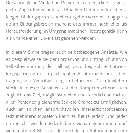
Die­se mög­li­che Viel­falt an Per­so­nen­pro­fi­len, die sich gera­
de im Zuge offe­ner und par­ti­zi­pa­ti­ver Metho­den im lebens­
lan­gen Bil­dungs­pro­zess wei­ter erge­ben wer­den, mag gera­
de im Bil­dungs­be­reich man­cher­orts immer noch eher als
Her­aus­for­de­rung im Umgang mit einer Hete­ro­ge­ni­tät denn
als Chan­ce einer Diver­si­tät gese­hen werden.
In die­sem Sin­ne tra­gen auch selbst­be­zo­ge­ne Ansät­ze, wie
es bei­spiels­wei­se bei der För­de­rung und Ermög­li­chung von
Selbst­be­stim­mung der Fall ist, dazu bei, sol­che Ent­wick­
lungs­pro­zes­se durch par­ti­zi­pa­ti­ve Erfah­run­gen und Über­
tra­gung von Ver­ant­wor­tung zu beför­dern. Doch inwie­fern
steckt in die­sen Ansät­zen auf der Kom­pe­tenz­ebe­ne auch
zugleich das Ziel, mög­lichst vie­len und recht­lich betrach­tet
allen Per­so­nen glei­cher­ma­ßen die Chan­ce zu ermög­li­chen,
auch an sol­chen anspruchs­vol­len Inter­ak­ti­ons­pro­zes­sen
teil­zu­neh­men? Inwie­fern kann es heu­te jedem und jeder
ermög­licht wer­den teil­zu­ha­ben? Genau genom­men darf
sich heu­te mit Blick auf den recht­li­chen Rah­men und dem