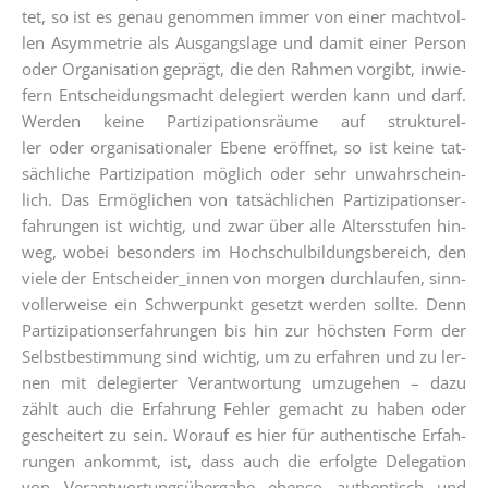
tet, so ist es genau genom­men immer von einer macht­vol­
len Asym­me­trie als Aus­gangs­la­ge und damit einer Per­son
oder Orga­ni­sa­ti­on geprägt, die den Rah­men vor­gibt, inwie­
fern Ent­schei­dungs­macht dele­giert wer­den kann und darf.
Wer­den kei­ne Par­ti­zi­pa­ti­ons­räu­me auf struk­tu­rel­
ler oder orga­ni­sa­tio­na­ler Ebe­ne eröff­net, so ist kei­ne tat­
säch­li­che Par­ti­zi­pa­ti­on mög­lich oder sehr unwahr­schein­
lich. Das Ermög­li­chen von tat­säch­li­chen Par­ti­zi­pa­ti­ons­er­
fah­run­gen ist wich­tig, und zwar über alle Alters­stu­fen hin­
weg, wobei beson­ders im Hoch­schul­bil­dungs­be­reich, den
vie­le der Entscheider_innen von mor­gen durch­lau­fen, sinn­
vol­ler­wei­se ein Schwer­punkt gesetzt wer­den soll­te. Denn
Par­ti­zi­pa­ti­ons­er­fah­run­gen bis hin zur höchs­ten Form der
Selbst­be­stim­mung sind wich­tig, um zu erfah­ren und zu ler­
nen mit dele­gier­ter Ver­ant­wor­tung umzu­ge­hen – dazu
zählt auch die Erfah­rung Feh­ler gemacht zu haben oder
geschei­tert zu sein. Wor­auf es hier für authen­ti­sche Erfah­
run­gen ankommt, ist, dass auch die erfolg­te Dele­ga­ti­on
von Ver­ant­wor­tungs­über­ga­be eben­so authen­tisch und