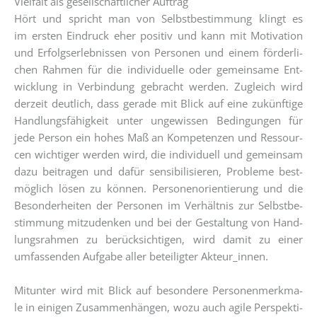
Vielfalt als gesellschaftlicher Auftrag
Hört und spricht man von Selbst­be­stim­mung klingt es
im ers­ten Ein­druck eher posi­tiv und kann mit Moti­va­ti­on
und Erfolgs­er­leb­nis­sen von Per­so­nen und einem för­der­li­
chen Rah­men für die indi­vi­du­el­le oder gemein­sa­me Ent­
wick­lung in Ver­bin­dung gebracht wer­den. Zugleich wird
der­zeit deut­lich, dass gera­de mit Blick auf eine zukünf­ti­ge
Hand­lungs­fä­hig­keit unter unge­wis­sen Bedin­gun­gen für
jede Per­son ein hohes Maß an Kom­pe­ten­zen und Res­sour­
cen wich­ti­ger wer­den wird, die indi­vi­du­ell und gemein­sam
dazu bei­tra­gen und dafür sen­si­bi­li­sie­ren, Pro­ble­me best­
mög­lich lösen zu kön­nen. Per­so­nen­ori­en­tie­rung und die
Beson­der­hei­ten der Per­so­nen im Ver­hält­nis zur Selbst­be­
stim­mung mit­zu­den­ken und bei der Gestal­tung von Hand­
lungs­rah­men zu berück­sich­ti­gen, wird damit zu einer
umfas­sen­den Auf­ga­be aller betei­lig­ter Akteur_innen.
Mit­un­ter wird mit Blick auf beson­de­re Per­so­nen­merk­ma­
le in eini­gen Zusam­men­hän­gen, wozu auch agi­le Per­spek­ti­