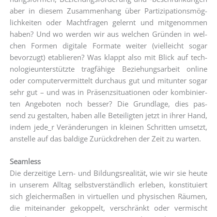
aber in die­sem Zusam­men­hang über Par­ti­zi­pa­ti­ons­mög­
lich­kei­ten oder Macht­fra­gen gelernt und mit­ge­nom­men
haben? Und wo wer­den wir aus wel­chen Grün­den in wel­
chen For­men digi­ta­le For­ma­te wei­ter (viel­leicht sogar
bevor­zugt) eta­blie­ren? Was klappt also mit Blick auf tech­
no­lo­gie­un­ter­stütz­te trag­fä­hi­ge Bezie­hungs­ar­beit online
oder com­pu­ter­ver­mit­telt durch­aus gut und mit­un­ter sogar
sehr gut – und was in Prä­senz­si­tua­tio­nen oder kom­bi­nier­
ten Ange­bo­ten noch bes­ser? Die Grund­la­ge, dies pas­
send zu gestal­ten, haben alle Betei­lig­ten jetzt in ihrer Hand,
indem jede_r Ver­än­de­run­gen in klei­nen Schrit­ten umsetzt,
anstel­le auf das bal­di­ge Zurück­dre­hen der Zeit zu warten.
Seam­less
Die der­zei­ti­ge Lern- und Bil­dungs­rea­li­tät, wie wir sie heu­te
in unse­rem All­tag selbst­ver­ständ­lich erle­ben, kon­sti­tu­iert
sich glei­cher­ma­ßen in vir­tu­el­len und phy­si­schen Räu­men,
die mit­ein­an­der gekop­pelt, ver­schränkt oder ver­mischt