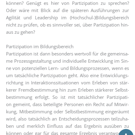
kön­nen? Genügt es hier von Par­ti­zi­pa­ti­on zu spre­chen?
Oder wäre mit Blick auf die spä­te­ren Aus­füh­run­gen zur
Agi­li­tät und Lea­der­ship im (Hochschul-)Bildungsbereich
nicht zu prü­fen, ob es sinn­vol­ler sei, über Par­ti­zi­pa­ti­on hin­
aus zu gehen?
Partizipation im Bildungsbereich
Par­ti­zi­pa­ti­on ist dann beson­ders wert­voll für die gemein­sa­
me Pro­zess­ge­stal­tung und indi­vi­du­el­le Ent­wick­lung im Sin­
ne von poten­zi­el­len Lern- und Bil­dungs­pro­zes­sen, wenn es
um tat­säch­li­che Par­ti­zi­pa­ti­on geht. Also eine Ent­wick­lungs­
rich­tung in Inter­ak­ti­ons­si­tua­tio­nen vom Erle­ben von stär­
ke­rer Fremd­be­stim­mung hin zum Erle­ben stär­ke­rer Selbst­
be­stim­mung erfolgt. So ist mit tat­säch­li­cher Par­ti­zi­pa­ti­
on gemeint, dass betei­lig­te Per­so­nen ein Recht auf Mit­wir­
kung, Mit­be­stim­mung oder Selbst­be­stim­mung ein­ge­räumt
wird, also tat­säch­lich an Ent­schei­dungs­pro­zes­sen teil­zu­ha­
ben und merk­lich Ein­fluss auf das Ergeb­nis aus­üben zu
kön­nen oder gar für das gesam­te Ergeb­nis ver­ant­wort­lich