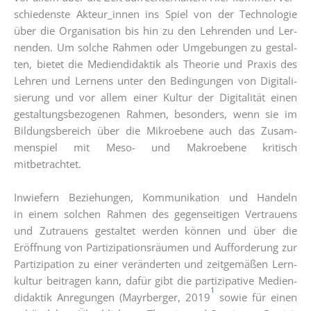
schie­dens­te Akteur_innen ins Spiel von der Tech­no­lo­gie
über die Orga­ni­sa­ti­on bis hin zu den Leh­ren­den und Ler­
nen­den. Um sol­che Rah­men oder Umge­bun­gen zu gestal­
ten, bie­tet die Medi­en­di­dak­tik als Theo­rie und Pra­xis des
Leh­ren und Ler­nens unter den Bedin­gun­gen von Digi­ta­li­
sie­rung und vor allem einer Kul­tur der Digi­ta­li­tät einen
gestal­tungs­be­zo­ge­nen Rah­men, beson­ders, wenn sie im
Bil­dungs­be­reich über die Mikroebe­ne auch das Zusam­
men­spiel mit Meso- und Makro­ebe­ne kri­tisch
mitbetrachtet.
Inwie­fern Bezie­hun­gen, Kom­mu­ni­ka­ti­on und Han­deln
in einem sol­chen Rah­men des gegen­sei­ti­gen Ver­trau­ens
und Zutrau­ens gestal­tet wer­den kön­nen und über die
Eröff­nung von Par­ti­zi­pa­ti­ons­räu­men und Auf­for­de­rung zur
Par­ti­zi­pa­ti­on zu einer ver­än­der­ten und zeit­ge­mä­ßen Lern­
kul­tur bei­tra­gen kann, dafür gibt die par­ti­zi­pa­ti­ve Medi­en­
1
di­dak­tik Anre­gun­gen (Mayr­ber­ger, 2019
sowie für einen