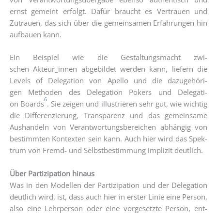
ernst gemeint erfolgt. Dafür braucht es Ver­trau­en und
Zutrau­en, das sich über die gemein­sa­men Erfah­run­gen hin
auf­bau­en kann.
Ein Bei­spiel wie die Gestal­tungs­macht zwi­
schen Akteur_innen abge­bil­det wer­den kann, lie­fern die
Levels of Dele­ga­ti­on von Apel­lo und die dazu­ge­hö­ri­
gen Metho­den des Dele­ga­ti­on Pokers und Dele­ga­ti­
6
on Boards
. Sie zei­gen und illus­trie­ren sehr gut, wie wich­tig
die Dif­fe­ren­zie­rung, Trans­pa­renz und das gemein­sa­me
Aus­han­deln von Ver­ant­wor­tungs­be­rei­chen abhän­gig von
bestimm­ten Kon­tex­ten sein kann. Auch hier wird das Spek­
trum von Fremd- und Selbst­be­stim­mung impli­zit deutlich.
Über Par­ti­zi­pa­ti­on hin­aus
Was in den Model­len der Par­ti­zi­pa­ti­on und der Dele­ga­ti­on
deut­lich wird, ist, dass auch hier in ers­ter Linie eine Per­son,
also eine Lehr­per­son oder eine vor­ge­setz­te Per­son, ent­