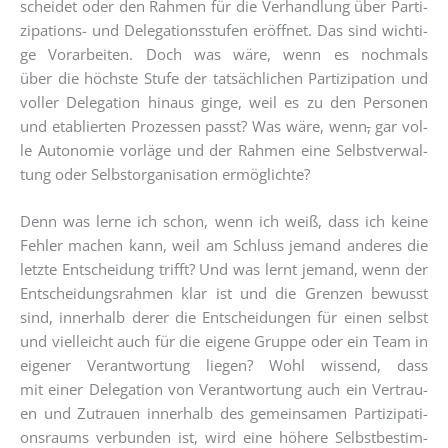
schei­det oder den Rah­men für die Ver­hand­lung über Par­ti­
zi­pa­ti­ons- und Dele­ga­ti­ons­stu­fen eröff­net. Das sind wich­ti­
ge Vor­ar­bei­ten. Doch was wäre, wenn es noch­mals
über die höchs­te Stu­fe der tat­säch­li­chen Par­ti­zi­pa­ti­on und
vol­ler Dele­ga­ti­on hin­aus gin­ge, weil es zu den Per­so­nen
und eta­blier­ten Pro­zes­sen passt? Was wäre, wenn
,
gar vol­
le Auto­no­mie vor­lä­ge und der Rah­men eine Selbst­ver­wal­
tung oder Selbst­or­ga­ni­sa­ti­on ermöglichte?
Denn was ler­ne ich schon, wenn ich weiß, dass ich kei­ne
Feh­ler machen kann, weil am Schluss jemand ande­res die
letz­te Ent­schei­dung trifft? Und was lernt jemand, wenn der
Ent­schei­dungs­rah­men klar ist und die Gren­zen bewusst
sind, inner­halb derer die Ent­schei­dun­gen für einen selbst
und viel­leicht auch für die eige­ne Grup­pe oder ein Team in
eige­ner Ver­ant­wor­tung lie­gen? Wohl wis­send, dass
mit einer Dele­ga­ti­on von Ver­ant­wor­tung auch ein Ver­trau­
en und Zutrau­en inner­halb des gemein­sa­men Par­ti­zi­pa­ti­
ons­raums ver­bun­den ist, wird eine höhe­re Selbst­be­stim­