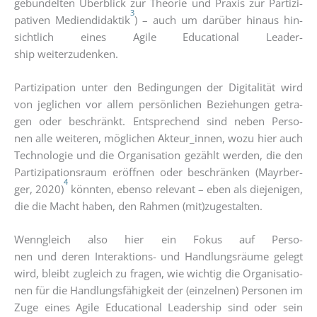
gebün­del­ten Über­blick zur Theo­rie und Pra­xis zur Par­ti­zi­
3
pa­ti­ven Medi­en­di­dak­tik
) – auch um dar­über hin­aus hin­
sicht­lich eines Agi­le Edu­ca­tio­nal Lea­der­
ship weiterzudenken.
Par­ti­zi­pa­ti­on unter den Bedin­gun­gen der Digi­ta­li­tät wird
von jeg­li­chen vor allem per­sön­li­chen Bezie­hun­gen getra­
gen oder beschränkt. Ent­spre­chend sind neben Per­so­
nen alle wei­te­ren, mög­li­chen Akteur_innen, wozu hier auch
Tech­no­lo­gie und die Orga­ni­sa­ti­on gezählt wer­den, die den
Par­ti­zi­pa­ti­ons­raum eröff­nen oder beschrän­ken (Mayr­ber­
4
ger, 2020)
könn­ten, eben­so rele­vant – eben als die­je­ni­gen,
die die Macht haben, den Rah­men (mit)zugestalten.
Wenn­gleich also hier ein Fokus auf Per­so­
nen und deren Inter­ak­ti­ons- und Hand­lungs­räu­me gelegt
wird, bleibt zugleich zu fra­gen, wie wich­tig die Orga­ni­sa­tio­
nen für die Hand­lungs­fä­hig­keit der (ein­zel­nen) Per­so­nen im
Zuge eines Agi­le Edu­ca­tio­nal Lea­der­ship sind oder sein