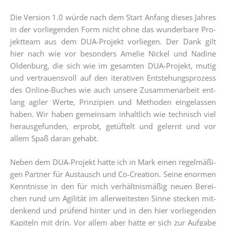
Die Ver­si­on 1.0 wür­de nach dem Start Anfang die­ses Jah­res
in der vor­lie­gen­den Form nicht ohne das wun­der­ba­re Pro­
jekt­team aus dem DUA-Pro­jekt vor­lie­gen. Der Dank gilt
hier nach wie vor beson­ders Ame­lie Nickel und Nadi­ne
Olden­burg, die sich wie im gesam­ten DUA-Pro­jekt, mutig
und ver­trau­ens­voll auf den ite­ra­ti­ven Ent­ste­hungs­pro­zess
des Online-Buches wie auch unse­re Zusam­men­ar­beit ent­
lang agi­ler Wer­te, Prin­zi­pi­en und Metho­den ein­ge­las­sen
haben. Wir haben gemein­sam inhalt­lich wie tech­nisch viel
her­aus­ge­fun­den, erprobt, getüf­telt und gelernt und vor
allem Spaß dar­an gehabt.
Neben dem DUA-Pro­jekt hat­te ich in Mark einen regel­mä­ßi­
gen Part­ner für Aus­tausch und Co-Crea­ti­on. Sei­ne enor­men
Kennt­nis­se in den für mich ver­hält­nis­mä­ßig neu­en Berei­
chen rund um Agi­li­tät im aller­wei­tes­ten Sin­ne ste­cken mit­
den­kend und prü­fend hin­ter und in den hier vor­lie­gen­den
Kapi­teln mit drin. Vor allem aber hat­te er sich zur Auf­ga­be