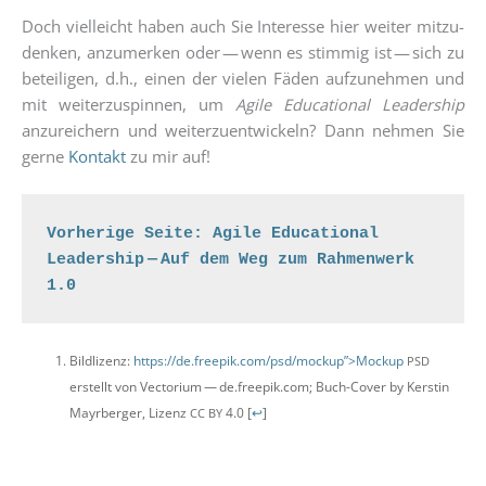
Doch viel­leicht haben auch Sie Inter­es­se hier wei­ter mit­zu­
den­ken, anzu­mer­ken oder — wenn es stim­mig ist — sich zu
betei­li­gen, d.h., einen der vie­len Fäden auf­zu­neh­men und
mit wei­ter­zu­spin­nen, um
Agi­le Edu­ca­tio­nal Lea­der­ship
anzu­rei­chern und wei­ter­zu­ent­wi­ckeln? Dann neh­men Sie
ger­ne
Kon­takt
zu mir auf!
Vorherige Seite: Agile Educational 
Leadership — Auf dem Weg zum Rahmenwerk 
1.0
Bild­li­zenz:
https://de.freepik.com/psd/mockup”>Mockup
PSD
erstellt von Vec­to­ri­um — de.freepik.com; Buch-Cover by Kers­tin
Mayr­ber­ger, Lizenz
4.0
[
↩
]
CC
BY