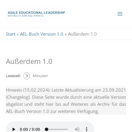
Zum
Inhalt
springen
Start
AEL-Buch Version 1.0
Außerdem 1.0
Außerdem 1.0
Lese­zeit:
3
Minu­ten
Hin­weis (15.02.2024): Letz­te Aktua­li­sie­rung am 23.09.2021
(Chan­ge­log). Die­se Sei­te wur­de durch eine aktu­el­le Ver­si­on
abge­löst und steht hier bis auf Wei­te­res als Archiv für das
AEL-Buch Ver­si­on 1.0 zur wei­te­ren Verfügung.