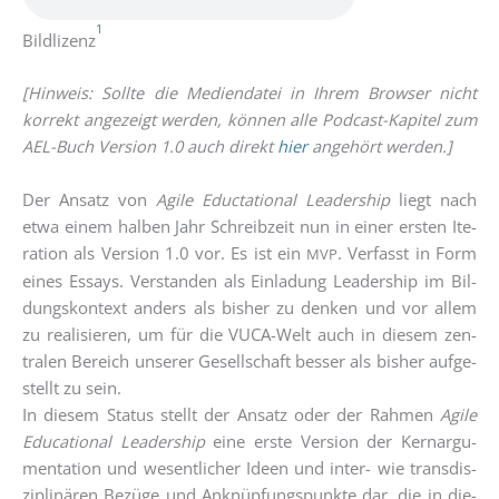
1
Bild­li­zenz
[Hin­weis: Soll­te die Medi­en­da­tei in Ihrem Brow­ser nicht
kor­rekt ange­zeigt wer­den, kön­nen alle Pod­cast-Kapi­tel zum
AEL-Buch Ver­si­on 1.0 auch direkt
hier
ange­hört werden.]
Der Ansatz von
Agi­le Educ­ta­tio­nal Lea­der­ship
liegt nach
etwa einem hal­ben Jahr Schreib­zeit nun in einer ers­ten Ite­
ra­ti­on als Ver­si­on 1.0 vor. Es ist ein
. Ver­fasst in Form
MVP
eines Essays. Ver­stan­den als Ein­la­dung Lea­der­ship im Bil­
dungs­kon­text anders als bis­her zu den­ken und vor allem
zu rea­li­sie­ren, um für die VUCA-Welt auch in die­sem zen­
tra­len Bereich unse­rer Gesell­schaft bes­ser als bis­her auf­ge­
stellt zu sein.
In die­sem Sta­tus stellt der Ansatz oder der Rah­men
Agi­le
Edu­ca­tio­nal Lea­der­ship
eine ers­te Ver­si­on der Kern­ar­gu­
men­ta­ti­on und wesent­li­cher Ideen und inter- wie trans­dis­
zi­pli­nä­ren Bezü­ge und Anknüp­fungs­punk­te dar, die in die­