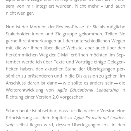
sem von mir inte­griert wur­den. Nicht mehr – und auch
nicht weniger.
Nun ist der Moment der Review-Pha­se für Sie als mög­li­che
Stakeholder_innen und Ziel­grup­pe gekom­men. Tei­len Sie
ger­ne Ihre Anmer­kun­gen auf den unter­schied­li­chen Wegen
mit, die wir Ihnen über die­se Web­site, aber auch über den
her­kömm­li­chen Weg der E‑Mail eröff­nen möch­ten. Im Sep­
tem­ber wer­de ich über Tex­te und Vor­trä­ge eini­ge Gele­gen­
hei­ten haben, den aktu­el­len Stand der Über­le­gun­gen per­
sön­lich zu prä­sen­tie­ren und in die Dis­kus­si­on zu gehen. Im
Anschluss dar­an ist dann — wie soll­te es anders sein — die
Wei­ter­ent­wick­lung von
Agi­le Edu­ca­tio­nal Lea­der­ship
in
Rich­tung einer Ver­si­on 2.0 vorgesehen.
Schon heu­te ist abseh­bar, dass für die nächs­te Ver­si­on eine
Prio­ri­sie­rung auf dem Kapi­tel zu
Agi­le Edu­ca­tio­nal Lea­der­
ship
selbst lie­gen wird, des­sen Über­le­gun­gen erst in den