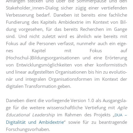
Anfän­gen ste­cken und über die Som­mer­pau­se und den
Stake­hol­der_in­nen-Dia­log sicher zügig einer ver­tie­fen­den
Ver­bes­se­rung bedarf. Dane­ben ist bereits eine fach­li­che
Fun­die­rung des Kapi­tels Ambi­dex­trie im Kon­text von Bil­
dung vor­ge­se­hen, für das bereits Recher­chen im Gan­ge
sind. Und nicht zuletzt wird es ähn­lich wie bereits mit
Fokus auf die Per­so­nen ver­fasst, nun­mehr auch ein eige­
nes Kapi­tel mit Fokus auf
(Hochschul-)Bildungsorganisationen und eine Erör­te­rung
von Ent­wick­lungs­mög­lich­kei­ten von eher kon­for­mis­tisch
und line­ar auf­ge­stell­ten Orga­ni­sa­tio­nen bis hin zu evo­lu­tio­
när und inte­gra­len Orga­ni­sa­ti­ons­for­men im Kon­text der
digi­ta­len Trans­for­ma­ti­on geben.
Dane­ben dient die vor­lie­gen­de Ver­si­on 1.0 als Aus­gangs­la­
ge für die wei­te­re wis­sen­schaft­li­che Ver­tie­fung mit
Agi­le
Edu­ca­tio­nal Lea­der­ship
im Rah­men des Pro­jekts „
–
DUA
Digi­ta­li­tät und Ambi­dex­trie
“ sowie für zu bean­tra­gen­de
Forschungsvorhaben.