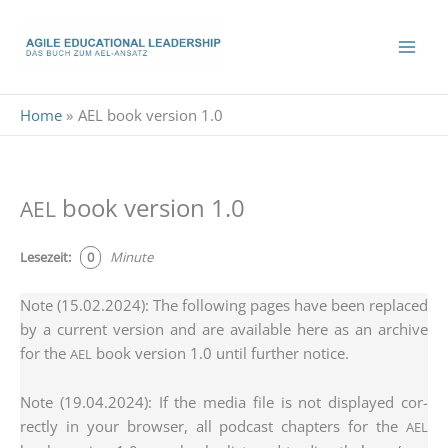
Skip
to
content
Home
AEL book version 1.0
book version 1.0
AEL
Lese­zeit:
0
Minu­te
Note (15.02.2024): The fol­lo­wing pages have been repla­ced
by a cur­rent ver­si­on and are available here as an archi­ve
for the
book ver­si­on 1.0 until fur­ther noti­ce.
AEL
Note (19.04.2024): If the media file is not dis­play­ed cor­
rect­ly in your brow­ser, all pod­cast chap­ters for the
AEL