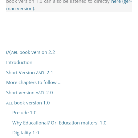
book ver­si­on 1.0 can also be lis­ten­ed to direct­ly
here (ger­
man ver­si­on)
.
(A)
book version 2.2
AEL
Introduction
Short Version
2.1
AAEL
More chapters to follow …
Short version
2.0
AAEL
book version 1.0
AEL
Prelude 1.0
Why Educational? Or: Education matters! 1.0
Digitality 1.0